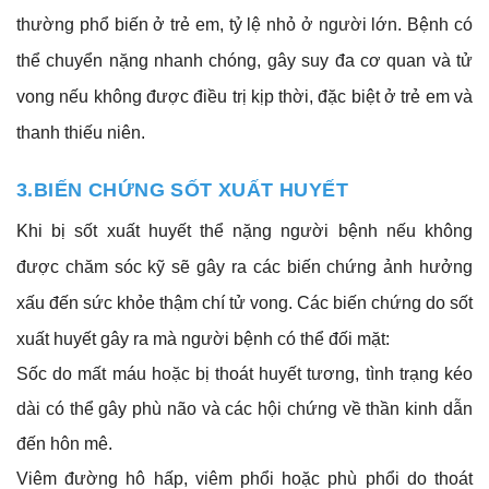
thường phổ biến ở trẻ em, tỷ lệ nhỏ ở người lớn. Bệnh có
thể chuyển nặng nhanh chóng, gây suy đa cơ quan và tử
vong nếu không được điều trị kịp thời, đặc biệt ở trẻ em và
thanh thiếu niên.
3.BIẾN CHỨNG SỐT XUẤT HUYẾT
Khi bị sốt xuất huyết thể nặng người bệnh nếu không
được chăm sóc kỹ sẽ gây ra các biến chứng ảnh hưởng
xấu đến sức khỏe thậm chí tử vong. Các biến chứng do sốt
xuất huyết gây ra mà người bệnh có thể đối mặt:
Sốc do mất máu hoặc bị thoát huyết tương, tình trạng kéo
dài có thể gây phù não và các hội chứng về thần kinh dẫn
đến hôn mê.
Viêm đường hô hấp, viêm phổi hoặc phù phổi do thoát