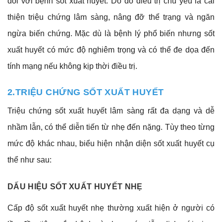
đối với bệnh sốt xuất huyết. Do đó điều trị chủ yếu là cải
thiện triệu chứng lâm sàng, nâng đỡ thể trạng và ngăn
ngừa biến chứng. Mặc dù là bệnh lý phổ biến nhưng sốt
xuất huyết có mức độ nghiêm trọng và có thể đe dọa đến
tính mạng nếu không kịp thời điều trị.
2.TRIỆU CHỨNG SỐT XUẤT HUYẾT
Triệu chứng sốt xuất huyết lâm sàng rất đa dạng và dễ
nhầm lẫn, có thể diễn tiến từ nhẹ đến nặng. Tùy theo từng
mức độ khác nhau, biểu hiện nhận diện sốt xuất huyết cụ
thể như sau:
DẤU HIỆU SỐT XUẤT HUYẾT NHẸ
Cấp độ sốt xuất huyết nhẹ thường xuất hiện ở người có