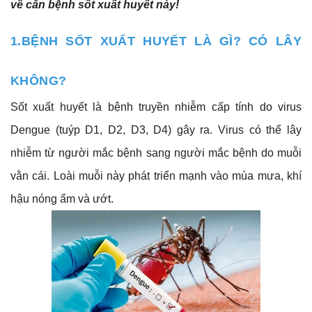
về căn bệnh sốt xuất huyết này!
1.BỆNH SỐT XUẤT HUYẾT LÀ GÌ? CÓ LÂY
KHÔNG?
Sốt xuất huyết là bệnh truyền nhiễm cấp tính do virus
Dengue (tuýp D1, D2, D3, D4) gây ra. Virus có thể lây
nhiễm từ người mắc bệnh sang người mắc bệnh do muỗi
vằn cái. Loài muỗi này phát triển mạnh vào mùa mưa, khí
hậu nóng ẩm và ướt.