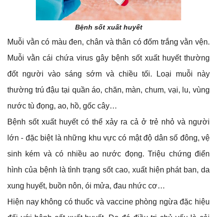
Bệnh sốt xuất huyết
Muỗi vằn có màu đen, chân và thân có đốm trắng vằn vện.
Muỗi vằn cái chứa virus gây bệnh sốt xuất huyết thường
đốt người vào sáng sớm và chiều tối. Loại muỗi này
thường trú đậu tại quần áo, chăn, màn, chum, vại, lu, vùng
nước tù đọng, ao, hồ, gốc cây…
Bệnh sốt xuất huyết có thể xảy ra cả ở trẻ nhỏ và người
lớn - đặc biệt là những khu vực có mật độ dân số đông, vệ
sinh kém và có nhiều ao nước đọng. Triệu chứng điển
hình của bệnh là tình trạng sốt cao, xuất hiện phát ban, da
xung huyết, buồn nôn, ói mửa, đau nhức cơ…
Hiện nay không có thuốc và vaccine phòng ngừa đặc hiệu