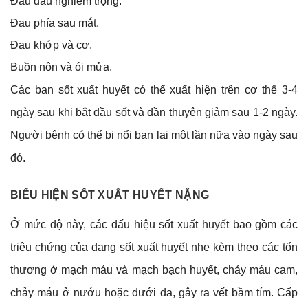
Đau đầu nghiêm trọng.
Đau phía sau mắt.
Đau khớp và cơ.
Buồn nôn và ói mửa.
Các ban sốt xuất huyết có thể xuất hiện trên cơ thể 3-4
ngày sau khi bắt đầu sốt và dần thuyên giảm sau 1-2 ngày.
Người bệnh có thể bị nổi ban lại một lần nữa vào ngày sau
đó.
BIỂU HIỆN SỐT XUẤT HUYẾT NẶNG
Ở mức độ này, các dấu hiệu sốt xuất huyết bao gồm các
triệu chứng của dạng sốt xuất huyết nhẹ kèm theo các tổn
thương ở mạch máu và mạch bạch huyết, chảy máu cam,
chảy máu ở nướu hoặc dưới da, gây ra vết bầm tím. Cấp