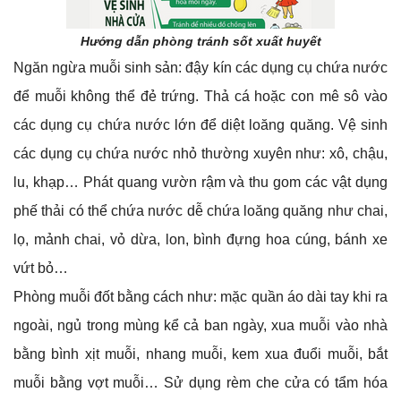
Hướng dẫn phòng tránh sốt xuất huyết
Ngăn ngừa muỗi sinh sản: đậy kín các dụng cụ chứa nước
để muỗi không thể đẻ trứng. Thả cá hoặc con mê sô vào
các dụng cụ chứa nước lớn để diệt loăng quăng. Vệ sinh
các dụng cụ chứa nước nhỏ thường xuyên như: xô, chậu,
lu, khạp… Phát quang vườn rậm và thu gom các vật dụng
phế thải có thể chứa nước dễ chứa loăng quăng như chai,
lọ, mảnh chai, vỏ dừa, lon, bình đựng hoa cúng, bánh xe
vứt bỏ…
Phòng muỗi đốt bằng cách như: mặc quần áo dài tay khi ra
ngoài, ngủ trong mùng kể cả ban ngày, xua muỗi vào nhà
bằng bình xịt muỗi, nhang muỗi, kem xua đuổi muỗi, bắt
muỗi bằng vợt muỗi… Sử dụng rèm che cửa có tẩm hóa