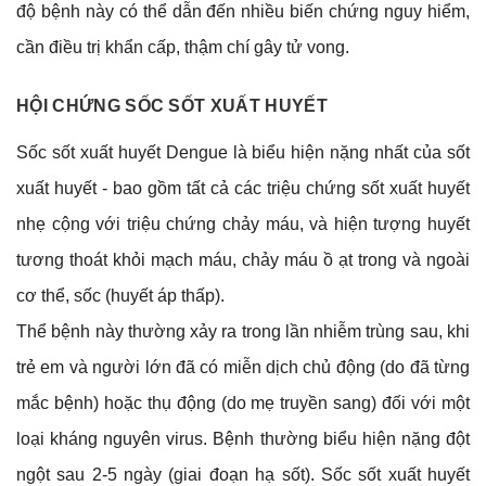
độ bệnh này có thể dẫn đến nhiều biến chứng nguy hiểm,
cần điều trị khẩn cấp, thậm chí gây tử vong.
HỘI CHỨNG SỐC SỐT XUẤT HUYẾT
Sốc sốt xuất huyết Dengue là biểu hiện nặng nhất của sốt
xuất huyết - bao gồm tất cả các triệu chứng sốt xuất huyết
nhẹ cộng với triệu chứng chảy máu, và hiện tượng huyết
tương thoát khỏi mạch máu, chảy máu ồ ạt trong và ngoài
cơ thể, sốc (huyết áp thấp).
Thể bệnh này thường xảy ra trong lần nhiễm trùng sau, khi
trẻ em và người lớn đã có miễn dịch chủ động (do đã từng
mắc bệnh) hoặc thụ động (do mẹ truyền sang) đối với một
loại kháng nguyên virus. Bệnh thường biểu hiện nặng đột
ngột sau 2-5 ngày (giai đoạn hạ sốt). Sốc sốt xuất huyết