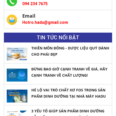
094 234 7675
Email
Hotro.hadu@gmail.com
TIN TỨC NỔI BẬT
THIÊN MÔN ĐÔNG - DƯỢC LIỆU QUÝ DÀNH
CHO PHÁI ĐẸP
ĐỪNG BAO GIỜ CẠNH TRANH VỀ GIÁ, HÃY
CẠNH TRANH VỀ CHẤT LƯỢNG!
HÉ LỘ VAI TRÒ CHẤT XƠ FOS TRONG SẢN
PHẨM DINH DƯỠNG TẠI NHÀ MÁY HADU
3 YẾU TỐ GIÚP SẢN PHẨM DINH DƯỠNG