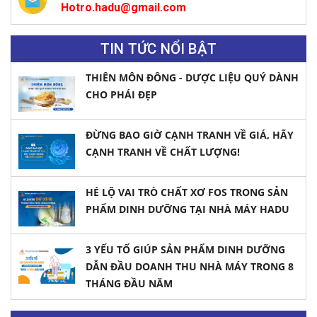
Hotro.hadu@gmail.com
TIN TỨC NỔI BẬT
THIÊN MÔN ĐÔNG - DƯỢC LIỆU QUÝ DÀNH
CHO PHÁI ĐẸP
ĐỪNG BAO GIỜ CẠNH TRANH VỀ GIÁ, HÃY
CẠNH TRANH VỀ CHẤT LƯỢNG!
HÉ LỘ VAI TRÒ CHẤT XƠ FOS TRONG SẢN
PHẨM DINH DƯỠNG TẠI NHÀ MÁY HADU
3 YẾU TỐ GIÚP SẢN PHẨM DINH DƯỠNG
DẪN ĐẦU DOANH THU NHÀ MÁY TRONG 8
THÁNG ĐẦU NĂM