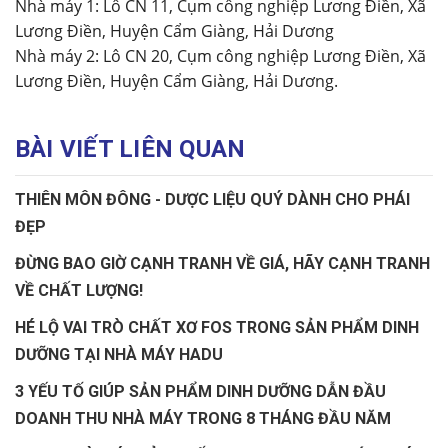
Nhà máy 1: Lô CN 11, Cụm công nghiệp Lương Điền, Xã
Lương Điền, Huyện Cẩm Giàng, Hải Dương
Nhà máy 2: Lô CN 20, Cụm công nghiệp Lương Điền, Xã
Lương Điền, Huyện Cẩm Giàng, Hải Dương.
BÀI VIẾT LIÊN QUAN
THIÊN MÔN ĐÔNG - DƯỢC LIỆU QUÝ DÀNH CHO PHÁI
ĐẸP
ĐỪNG BAO GIỜ CẠNH TRANH VỀ GIÁ, HÃY CẠNH TRANH
VỀ CHẤT LƯỢNG!
HÉ LỘ VAI TRÒ CHẤT XƠ FOS TRONG SẢN PHẨM DINH
DƯỠNG TẠI NHÀ MÁY HADU
3 YẾU TỐ GIÚP SẢN PHẨM DINH DƯỠNG DẪN ĐẦU
DOANH THU NHÀ MÁY TRONG 8 THÁNG ĐẦU NĂM