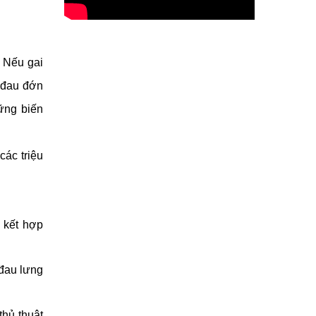
 Nếu gai 
 đau đớn 
ững biến 
ác triệu 
 kết hợp 
đau lưng 
hủ thuật 