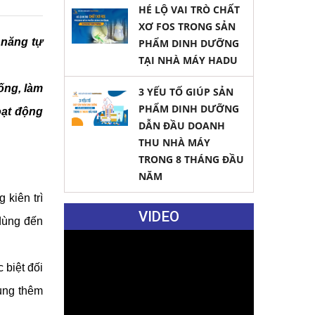
HÉ LỘ VAI TRÒ CHẤT
XƠ FOS TRONG SẢN
 năng tự
PHẨM DINH DƯỠNG
TẠI NHÀ MÁY HADU
ng, làm 
3 YẾU TỐ GIÚP SẢN
PHẨM DINH DƯỠNG
ạt động 
DẪN ĐẦU DOANH
THU NHÀ MÁY
TRONG 8 THÁNG ĐẦU
NĂM
kiên trì 
VIDEO
dùng đến 
biệt đối 
ng thêm 