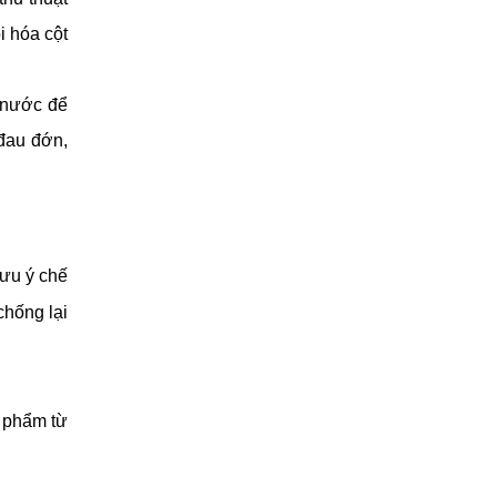
 hóa cột 
 nước để 
đau đớn, 
ưu ý chế 
hống lại 
 phẩm từ 