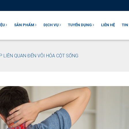
IỆU
SẢN PHẨM
DỊCH VỤ
TUYỂN DỤNG
LIÊN HỆ
TIN
P LIÊN QUAN ĐẾN VÔI HÓA CỘT SỐNG