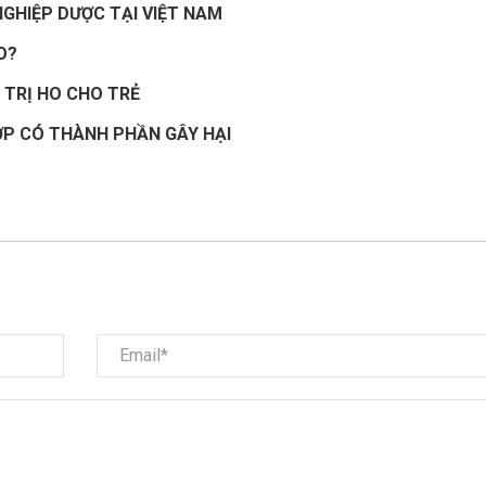
GHIỆP DƯỢC TẠI VIỆT NAM
O?
 TRỊ HO CHO TRẺ
ỚP CÓ THÀNH PHẦN GÂY HẠI