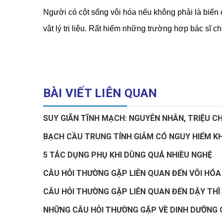
Người có cột sống vôi hóa nếu không phải là biến c
vật lý trị liệu. Rất hiếm những trường hợp bác sĩ ch
BÀI VIẾT LIÊN QUAN
SUY GIÃN TĨNH MẠCH: NGUYÊN NHÂN, TRIỆU 
BẠCH CẦU TRUNG TÍNH GIẢM CÓ NGUY HIỂM K
5 TÁC DỤNG PHỤ KHI DÙNG QUÁ NHIỀU NGHỆ
CÂU HỎI THƯỜNG GẶP LIÊN QUAN ĐẾN VÔI HÓ
CÂU HỎI THƯỜNG GẶP LIÊN QUAN ĐẾN DẬY THÌ
NHỮNG CÂU HỎI THƯỜNG GẶP VỀ DINH DƯỠNG 