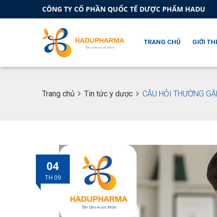
CÔNG TY CỔ PHẦN QUỐC TẾ DƯỢC PHẨM HADU
TRANG CHỦ
GIỚI TH
Trang chủ
Tin tức y dược
CÂU HỎI THƯỜNG GẶ
04
TH 09