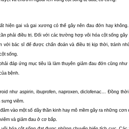
 xuất hiện gai và gai xương có thể gây nên đau đớn hay không.
 phải điều trị. Đối với các trường hợp vôi hóa cột sống gây
với bác sĩ để được chẩn đoán và điều trị kịp thời, tránh nh
cột sống.
 phải đáp ứng mục tiêu là làm thuyên giảm đau đớn cũng như c
 của bệnh.
oid như aspirin, ibuprofen, naproxen, diclofenac… Đồng thời
 sưng viêm.
à đâm vào một số dây thần kinh hay mô mềm gây ra những cơn 
ảm viêm và giảm đau ở cơ bắp.
rị vôi hóa cột sống đạt được những chuyển biến tích cực. Các t