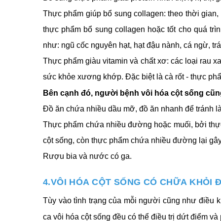
Thực phẩm giúp bổ sung collagen: theo thời gian, 
thực phẩm bổ sung collagen hoặc tốt cho quá trì
như: ngũ cốc nguyên hạt, hạt đậu nành, cá ngừ, trá
Thực phẩm giàu vitamin và chất xơ: các loại rau xa
sức khỏe xương khớp. Đặc biệt là cà rốt - thực ph
Bên cạnh đó, người bệnh vôi hóa cột sống cũn
Đồ ăn chứa nhiều dầu mỡ, đồ ăn nhanh để tránh làm
Thực phẩm chứa nhiều đường hoặc muối, bởi thực
cột sống, còn thực phẩm chứa nhiều đường lại gây
Rượu bia và nước có ga.
4.VÔI HÓA CỘT SỐNG CÓ CHỮA KHỎI
Tùy vào tình trạng của mỗi người cũng như điều k
ca vôi hóa cột sống đều có thể điều trị dứt điểm và