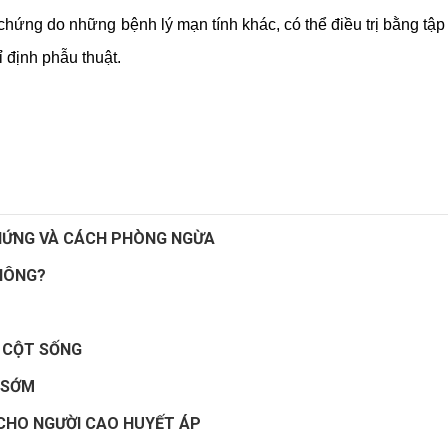
hứng do những bệnh lý mạn tính khác, có thể điều trị bằng tập 
ỉ định phẫu thuật.
CHỨNG VÀ CÁCH PHÒNG NGỪA
HÔNG?
A CỘT SỐNG
 SỚM
CHO NGƯỜI CAO HUYẾT ÁP