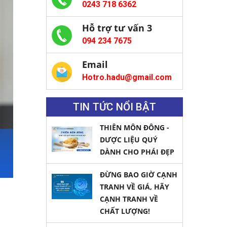
0243 718 6362
Hỗ trợ tư vấn 3
094 234 7675
Email
Hotro.hadu@gmail.com
TIN TỨC NỔI BẬT
THIÊN MÔN ĐÔNG -
DƯỢC LIỆU QUÝ
DÀNH CHO PHÁI ĐẸP
ĐỪNG BAO GIỜ CẠNH
TRANH VỀ GIÁ, HÃY
CẠNH TRANH VỀ
CHẤT LƯỢNG!