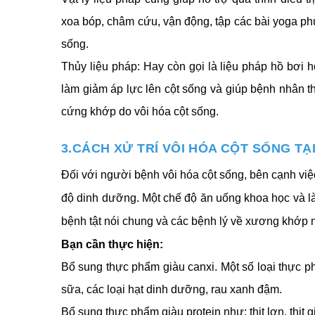
xoa bóp, châm cứu, vận động, tập các bài yoga p
sống.
Thủy liệu pháp: Hay còn gọi là liệu pháp hồ bơi ho
làm giảm áp lực lên cột sống và giúp bệnh nhân t
cứng khớp do vôi hóa cột sống.
3.CÁCH XỬ TRÍ VÔI HÓA CỘT SỐNG T
Đối với người bệnh vôi hóa cột sống, bên cạnh việc 
độ dinh dưỡng. Một chế độ ăn uống khoa học và là
bệnh tật nói chung và các bệnh lý về xương khớp n
Bạn cần thực hiện: 
Bổ sung thực phẩm giàu canxi. Một số loại thực ph
sữa, các loại hạt dinh dưỡng, rau xanh đậm.
Bổ sung thực phẩm giàu protein như: thịt lợn, thịt 