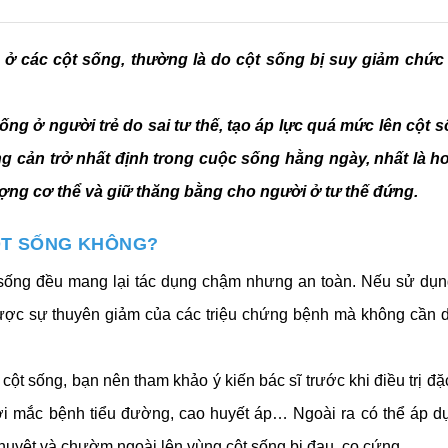
i ở các cột sống, thường là do cột sống bị suy giảm chức
g ở người trẻ do sai tư thế, tạo áp lực quá mức lên cột số
 cản trở nhất định trong cuộc sống hằng ngày, nhất là ho
lượng cơ thể và giữ thăng bằng cho người ở tư thế đứng.
ỘT SỐNG KHÔNG?
sống đều mang lại tác dụng chậm nhưng an toàn. Nếu sử dụng 
 được sự thuyên giảm của các triệu chứng bệnh mà không cần 
ột sống, bạn nên tham khảo ý kiến bác sĩ trước khi điều trị đặc 
i mắc bệnh tiểu đường, cao huyết áp… Ngoài ra có thể áp dụ
uyệt và chườm ngoài lên vùng cột sống bị đau, co cứng.