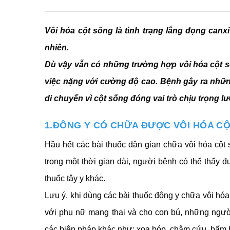
Vôi hóa cột sống là tình trạng lắng đọng canx
nhiên.
Dù vậy vẫn có những trường hợp vôi hóa cột sốn
việc nặng với cường độ cao. Bệnh gây ra những
di chuyển vì cột sống đóng vai trò chịu trọng 
1.ĐÔNG Y CÓ CHỮA ĐƯỢC VÔI HÓA C
Hầu hết các bài thuốc dân gian chữa vôi hóa cột 
trong một thời gian dài, người bệnh có thể thấy
thuốc tây y khác.
Lưu ý, khi dùng các bài thuốc đông y chữa vôi hóa c
với phụ nữ mang thai và cho con bú, những ngườ
các biện pháp khác như: xoa bóp, châm cứu, bấm h