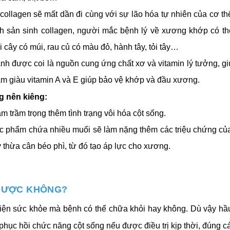
collagen sẽ mất dần đi cùng với sự lão hóa tự nhiên của cơ thể
nh sản sinh collagen, người mắc bệnh lý về xương khớp có th
i cây có múi, rau củ có màu đỏ, hành tây, tỏi tây…
nh được coi là nguồn cung ứng chất xơ và vitamin lý tưởng, giú
ẩm giàu vitamin A và E giúp bảo vệ khớp và đầu xương.
g nên kiêng:
 trầm trọng thêm tình trạng vôi hóa cột sống.
 phẩm chứa nhiều muối sẽ làm nặng thêm các triệu chứng của 
 thừa cân béo phì, từ đó tạo áp lực cho xương.
 ĐƯỢC KHÔNG?
iện sức khỏe mà bệnh có thể chữa khỏi hay không. Dù vậy hầu
 phục hồi chức năng cột sống nếu được điều trị kịp thời, đúng c