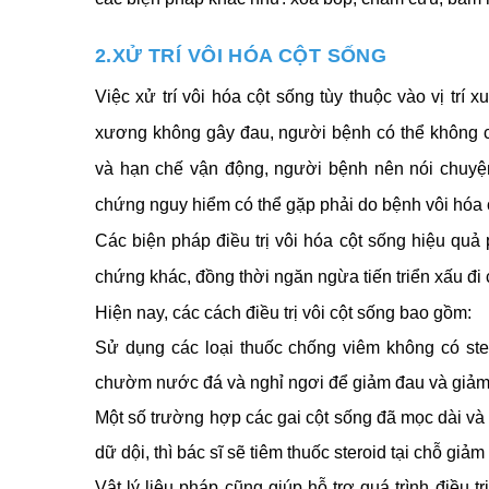
2.XỬ TRÍ VÔI HÓA CỘT SỐNG
Việc xử trí vôi hóa cột sống tùy thuộc vào vị trí
xương không gây đau, người bệnh có thể không cần
và hạn chế vận động, người bệnh nên nói chuyện 
chứng nguy hiểm có thể gặp phải do bệnh vôi hóa 
Các biện pháp điều trị vôi hóa cột sống hiệu quả
chứng khác, đồng thời ngăn ngừa tiến triển xấu đi
Hiện nay, các cách điều trị vôi cột sống bao gồm:
Sử dụng các loại thuốc chống viêm không có ster
chườm nước đá và nghỉ ngơi để giảm đau và giảm
Một số trường hợp các gai cột sống đã mọc dài v
dữ dội, thì bác sĩ sẽ tiêm thuốc steroid tại chỗ gi
Vật lý liệu pháp cũng giúp hỗ trợ quá trình điều t