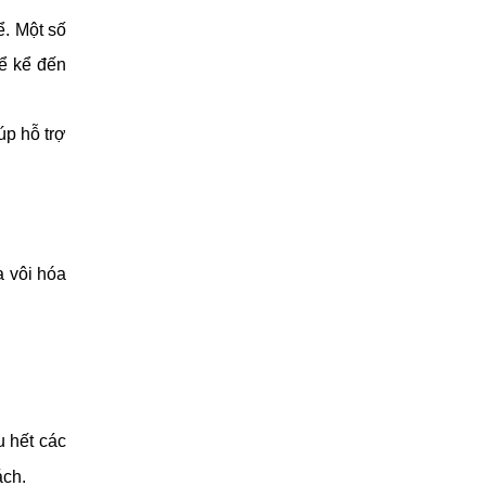
. Một số 
ể kể đến 
p hỗ trợ 
vôi hóa 
 hết các 
ách.