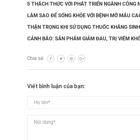
5 THÁCH THỨC VỚI PHÁT TRIỂN NGÀNH CÔNG N
LÀM SAO ĐỂ SỐNG KHỎE VỚI BỆNH MỠ MÁU CA
THẬN TRỌNG KHI SỬ DỤNG THUỐC KHÁNG SINH
CẢNH BÁO: SẢN PHẨM GIẢM ĐAU, TRỊ VIÊM KH
Chia sẻ:
Viết bình luận của bạn: