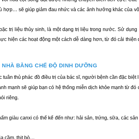
hù hợp… sẽ giúp giảm đau nhức và các ảnh hưởng khác của vôi
ặc trị liệu thủy sinh, là một dạng trị liệu trong nước. Sử dụng
hực hiện các hoạt động một cách dễ dàng hơn, từ đó cải thiện 
ẠI NHÀ BẰNG CHẾ ĐỘ DINH DƯỠNG
tuân thủ phác đồ điều trị của bác sĩ, người bệnh cần đặc biệt l
nh mạnh sẽ giúp bạn có hệ thống miễn dịch khỏe mạnh từ đó c
ói riêng.
ẩm giàu canxi có thể kể đến như: hải sản, trứng, sữa, các sản
gia cầm, thịt bò…