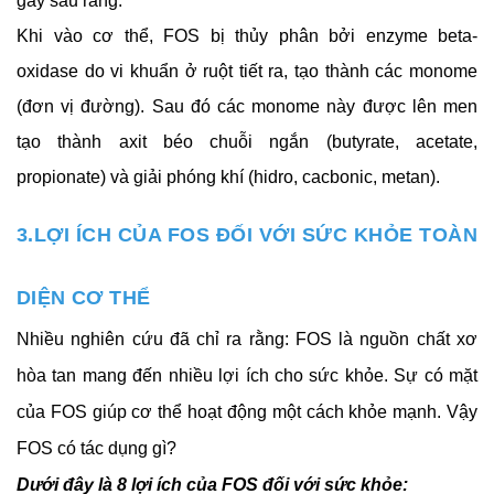
gây sâu răng.
Khi vào cơ thể, FOS bị thủy phân bởi enzyme beta-
oxidase do vi khuẩn ở ruột tiết ra, tạo thành các monome 
(đơn vị đường). Sau đó các monome này được lên men 
tạo thành axit béo chuỗi ngắn (butyrate, acetate, 
propionate) và giải phóng khí (hidro, cacbonic, metan).
3.LỢI ÍCH CỦA FOS ĐỐI VỚI SỨC KHỎE TOÀN 
DIỆN CƠ THỂ
Nhiều nghiên cứu đã chỉ ra rằng: FOS là nguồn chất xơ 
hòa tan mang đến nhiều lợi ích cho sức khỏe. Sự có mặt 
của FOS giúp cơ thể hoạt động một cách khỏe mạnh. Vậy 
FOS có tác dụng gì?
Dưới đây là 8 lợi ích của FOS đối với sức khỏe: