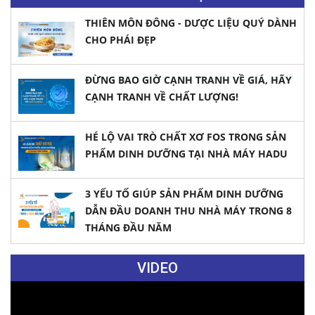
THIÊN MÔN ĐÔNG - DƯỢC LIỆU QUÝ DÀNH
CHO PHÁI ĐẸP
ĐỪNG BAO GIỜ CẠNH TRANH VỀ GIÁ, HÃY
CẠNH TRANH VỀ CHẤT LƯỢNG!
HÉ LỘ VAI TRÒ CHẤT XƠ FOS TRONG SẢN
PHẨM DINH DƯỠNG TẠI NHÀ MÁY HADU
3 YẾU TỐ GIÚP SẢN PHẨM DINH DƯỠNG
DẪN ĐẦU DOANH THU NHÀ MÁY TRONG 8
THÁNG ĐẦU NĂM
VIDEO