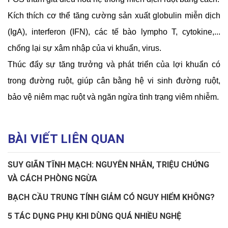
Kích thích cơ thể tăng cường sản xuất globulin miễn dịch 
(IgA), interferon (IFN), các tế bào lympho T, cytokine,... 
chống lại sự xâm nhập của vi khuẩn, virus.
Thúc đẩy sự tăng trưởng và phát triển của lợi khuẩn có 
trong đường ruột, giúp cân bằng hệ vi sinh đường ruột, 
bảo vệ niêm mạc ruột và ngăn ngừa tình trạng viêm nhiễm.
BÀI VIẾT LIÊN QUAN
SUY GIÃN TĨNH MẠCH: NGUYÊN NHÂN, TRIỆU CHỨNG
VÀ CÁCH PHÒNG NGỪA
BẠCH CẦU TRUNG TÍNH GIẢM CÓ NGUY HIỂM KHÔNG?
5 TÁC DỤNG PHỤ KHI DÙNG QUÁ NHIỀU NGHỆ