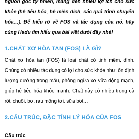
nguồn gốc tự nhiên, mang đến nhiều lợi ích cho sức
khỏe (hệ tiêu hóa, hệ miễn dịch, các quá trình chuyển
hóa…). Để hiểu rõ về FOS và tác dụng của nó, hãy
cùng Hadu tìm hiểu qua bài viết dưới đây nhé!
1.CHẤT XƠ HÒA TAN (FOS) LÀ GÌ?
Chất xơ hòa tan (FOS) là loại chất có tính mềm, dính. 
Chúng có nhiều tác dụng có lợi cho sức khỏe như: ổn định 
lượng đường trong máu, phòng ngừa xơ vữa động mạch, 
giúp hệ tiêu hóa khỏe mạnh. Chất này có nhiều trong cà 
rốt, chuối, bơ, rau mồng tơi, sữa bột…
2.CẤU TRÚC, ĐẶC TÍNH LÝ HÓA CỦA FOS
Cấu trúc