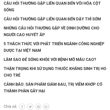
CÂU HỎI THƯỜNG GẶP LIÊN QUAN ĐẾN VÔI HÓA CỘT
SỐNG
CÂU HỎI THƯỜNG GẶP LIÊN QUAN ĐẾN DẬY THÌ SỚM
NHỮNG CÂU HỎI THƯỜNG GẶP VỀ DINH DƯỠNG CHO
NGƯỜI CAO HUYẾT ÁP
5 THÁCH THỨC VỚI PHÁT TRIỂN NGÀNH CÔNG NGHIỆP
DƯỢC TẠI VIỆT NAM
LÀM SAO ĐỂ SỐNG KHỎE VỚI BỆNH MỠ MÁU CAO?
THẬN TRỌNG KHI SỬ DỤNG THUỐC KHÁNG SINH TRỊ HO
CHO TRẺ
CẢNH BÁO: SẢN PHẨM GIẢM ĐAU, TRỊ VIÊM KHỚP CÓ
THÀNH PHẦN GÂY HẠI
Chia sẻ: