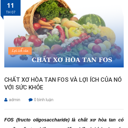
11
TH 07
CHẤT XƠ HÒA TAN FOS VÀ LỢI ÍCH CỦA NÓ
VỚI SỨC KHỎE
admin
0 bình luận
FOS (fructo oligosaccharide) là chất xơ hòa tan có