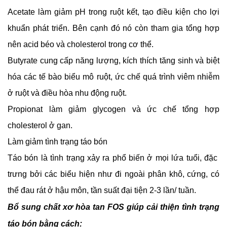
Acetate làm giảm pH trong ruột kết, tạo điều kiện cho lợi 
khuẩn phát triển. Bên cạnh đó nó còn tham gia tổng hợp 
nên acid béo và cholesterol trong cơ thể.
Butyrate cung cấp năng lượng, kích thích tăng sinh và biệt 
hóa các tế bào biểu mô ruột, ức chế quá trình viêm nhiễm 
ở ruột và điều hòa nhu động ruột.
Propionat làm giảm glycogen và ức chế tổng hợp 
cholesterol ở gan.
Làm giảm tình trạng táo bón
Táo bón là tình trạng xảy ra phổ biến ở mọi lứa tuổi, đặc  
trưng bởi các biểu hiện như đi ngoài phân khô, cứng, có 
thể đau rát ở hậu môn, tần suất đại tiện 2-3 lần/ tuần.
Bổ sung chất xơ hòa tan FOS giúp cải thiện tình trạng 
táo bón bằng cách: