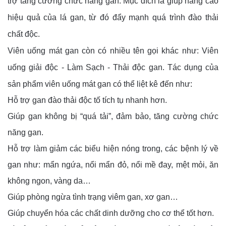
trợ tăng cường chức năng gan. Mục đích là giúp nâng cao
hiệu quả của lá gan, từ đó đẩy mạnh quá trình đào thải
chất độc.
Viên uống mát gan còn có nhiều tên gọi khác như: Viên
uống giải độc - Làm Sạch - Thải độc gan. Tác dụng của
sản phẩm viên uống mát gan có thể liệt kê đến như:
Hỗ trợ gan đào thải độc tố tích tụ nhanh hơn.
Giúp gan không bị “quá tải”, đảm bảo, tăng cường chức
năng gan.
Hỗ trợ làm giảm các biểu hiện nóng trong, các bệnh lý về
gan như: mẩn ngứa, nổi mẩn đỏ, nổi mề đay, mệt mỏi, ăn
không ngon, vàng da…
Giúp phòng ngừa tình trạng viêm gan, xơ gan…
Giúp chuyển hóa các chất dinh dưỡng cho cơ thể tốt hơn.