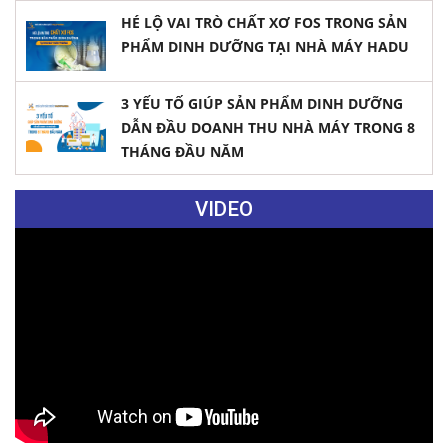
HÉ LỘ VAI TRÒ CHẤT XƠ FOS TRONG SẢN
PHẨM DINH DƯỠNG TẠI NHÀ MÁY HADU
3 YẾU TỐ GIÚP SẢN PHẨM DINH DƯỠNG
DẪN ĐẦU DOANH THU NHÀ MÁY TRONG 8
THÁNG ĐẦU NĂM
VIDEO