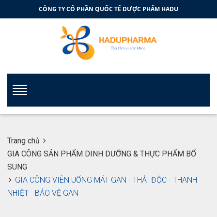
CÔNG TY CỔ PHẦN QUỐC TẾ DƯỢC PHẨM HADU
Trang chủ
GIA CÔNG SẢN PHẨM DINH DƯỠNG & THỰC PHẨM BỔ
SUNG
GIA CÔNG VIÊN UỐNG MÁT GAN - THẢI ĐỘC - THANH
NHIỆT - BẢO VỆ GAN