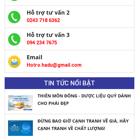
Hỗ trợ tư vấn 2
0243 718 6362
Hỗ trợ tư vấn 3
094 234 7675
Email
Hotro.hadu@gmail.com
TIN TỨC NỔI BẬT
THIÊN MÔN ĐÔNG - DƯỢC LIỆU QUÝ DÀNH
CHO PHÁI ĐẸP
ĐỪNG BAO GIỜ CẠNH TRANH VỀ GIÁ, HÃY
CẠNH TRANH VỀ CHẤT LƯỢNG!