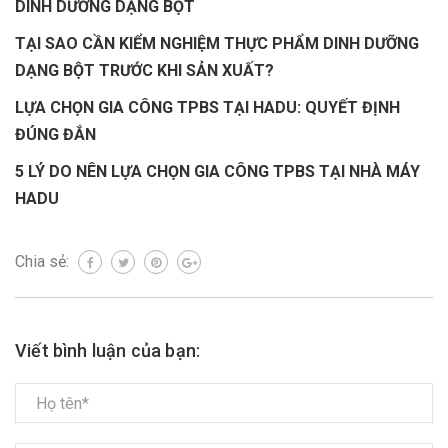
DINH DƯỠNG DẠNG BỘT
TẠI SAO CẦN KIỂM NGHIỆM THỰC PHẨM DINH DƯỠNG
DẠNG BỘT TRƯỚC KHI SẢN XUẤT?
LỰA CHỌN GIA CÔNG TPBS TẠI HADU: QUYẾT ĐỊNH
ĐÚNG ĐẮN
5 LÝ DO NÊN LỰA CHỌN GIA CÔNG TPBS TẠI NHÀ MÁY
HADU
Chia sẻ:
Viết bình luận của bạn: