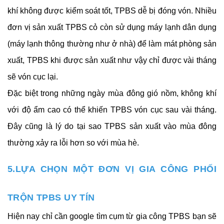
khí không được kiểm soát tốt, TPBS dễ bị đóng vón. Nhiều 
đơn vị sản xuất TPBS cỏ còn sử dụng máy lạnh dân dụng 
(máy lạnh thông thường như ở nhà) để làm mát phòng sản 
xuất, TPBS khi được sản xuất như vậy chỉ được vài tháng 
sẽ vón cục lại.
Đặc biệt trong những ngày mùa đông gió nồm, không khí 
với độ ẩm cao có thể khiến TPBS vón cục sau vài tháng. 
Đây cũng là lý do tại sao TPBS sản xuất vào mùa đông 
thường xảy ra lỗi hơn so với mùa hè.
5.LỰA CHỌN MỘT ĐƠN VỊ GIA CÔNG PHỐI 
TRỘN TPBS UY TÍN
Hiện nay chỉ cần google tìm cụm từ gia công TPBS bạn sẽ 