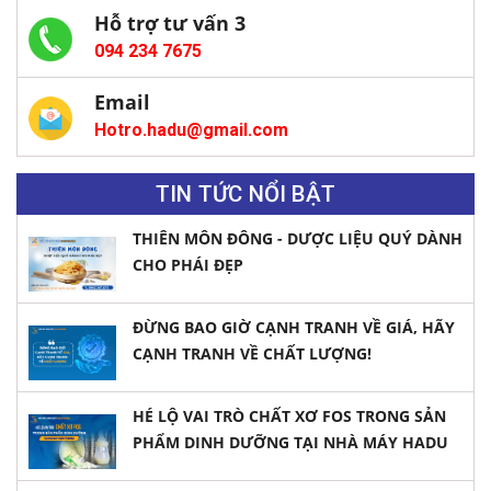
Hỗ trợ tư vấn 3
094 234 7675
Email
Hotro.hadu@gmail.com
TIN TỨC NỔI BẬT
THIÊN MÔN ĐÔNG - DƯỢC LIỆU QUÝ DÀNH
CHO PHÁI ĐẸP
ĐỪNG BAO GIỜ CẠNH TRANH VỀ GIÁ, HÃY
CẠNH TRANH VỀ CHẤT LƯỢNG!
HÉ LỘ VAI TRÒ CHẤT XƠ FOS TRONG SẢN
PHẨM DINH DƯỠNG TẠI NHÀ MÁY HADU