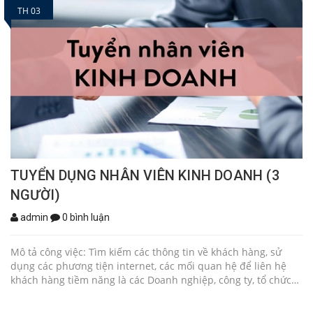
TH 03
TUYỂN DỤNG NHÂN VIÊN KINH DOANH (3
NGƯỜI)
admin
0 bình luận
Mô tả công việc: Tìm kiếm các thông tin về khách hàng, sử
dụng các phương tiện internet, các mối quan hệ để liên hệ
khách hàng tiềm năng là các Doanh nghiệp, công ty, tổ chức
cá nhân cần gia công