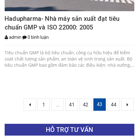
Hadupharma- Nhà máy sản xuất đạt tiêu
chuẩn GMP và ISO 22000: 2005
admin
0 bình luận
Tiêu chuẩn GMP là bộ tiêu chuẩn, công cụ hữu hiệu để kiểm
soát chất lượng sản phẩm, an toàn vệ sinh trong sản xuất. Bộ
tiêu chuẩn GMP bao gồm đảm bảo các điều kiện: nhà xưởng,
máy móc, quy trình chế biến, nhân sự, chất lượng môi trường
trong khu sản xuất
43
1
...
41
42
44
HỖ TRỢ TƯ VẤN