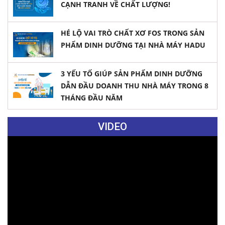
CẠNH TRANH VỀ CHẤT LƯỢNG!
HÉ LỘ VAI TRÒ CHẤT XƠ FOS TRONG SẢN
PHẨM DINH DƯỠNG TẠI NHÀ MÁY HADU
3 YẾU TỐ GIÚP SẢN PHẨM DINH DƯỠNG
DẪN ĐẦU DOANH THU NHÀ MÁY TRONG 8
THÁNG ĐẦU NĂM
VIDEO