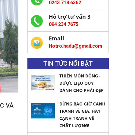
0243 718 6362
Hỗ trợ tư vấn 3
094 234 7675
Email
Hotro.hadu@gmail.com
TIN TỨC NỔI BẬT
THIÊN MÔN ĐÔNG -
DƯỢC LIỆU QUÝ
DÀNH CHO PHÁI ĐẸP
ĐỪNG BAO GIỜ CẠNH
C VÀ
TRANH VỀ GIÁ, HÃY
CẠNH TRANH VỀ
CHẤT LƯỢNG!