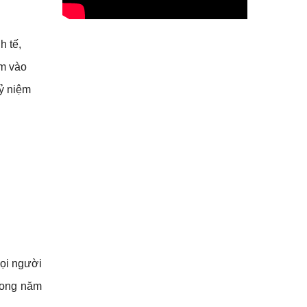
h tế,
êm vào
kỷ niệm
mọi người
rong năm