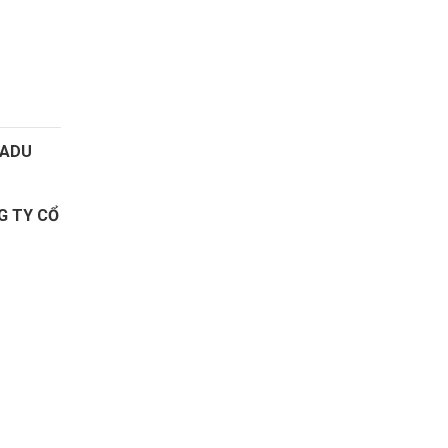
HADU
G TY CỔ