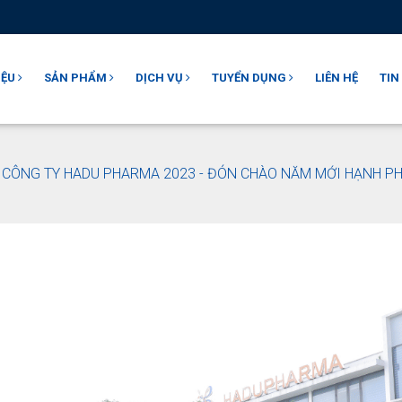
IỆU
SẢN PHẨM
DỊCH VỤ
TUYỂN DỤNG
LIÊN HỆ
TIN
A CÔNG TY HADU PHARMA 2023 - ĐÓN CHÀO NĂM MỚI HẠNH P