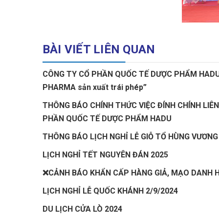
BÀI VIẾT LIÊN QUAN
CÔNG TY CỔ PHẦN QUỐC TẾ DƯỢC PHẨM HADU C
PHARMA sản xuất trái phép”
THÔNG BÁO CHÍNH THỨC VIỆC ĐÍNH CHÍNH LIÊ
PHẦN QUỐC TẾ DƯỢC PHẨM HADU
THÔNG BÁO LỊCH NGHỈ LỄ GIỖ TỔ HÙNG VƯƠNG
LỊCH NGHỈ TẾT NGUYÊN ĐÁN 2025
❌CẢNH BÁO KHẨN CẤP HÀNG GIẢ, MẠO DANH
LỊCH NGHỈ LỄ QUỐC KHÁNH 2/9/2024
DU LỊCH CỬA LÒ 2024