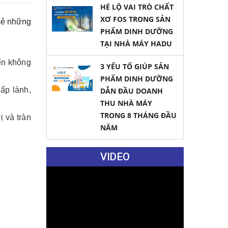
HÉ LỘ VAI TRÒ CHẤT
XƠ FOS TRONG SẢN
 sẻ những
PHẨM DINH DƯỠNG
TẠI NHÀ MÁY HADU
đến không
3 YẾU TỐ GIÚP SẢN
PHẨM DINH DƯỠNG
ấp lánh,
DẪN ĐẦU DOANH
THU NHÀ MÁY
TRONG 8 THÁNG ĐẦU
 và tràn
NĂM
VIDEO