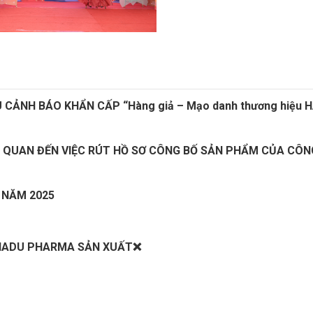
ẢNH BÁO KHẨN CẤP “Hàng giả – Mạo danh thương hiệu 
N QUAN ĐẾN VIỆC RÚT HỒ SƠ CÔNG BỐ SẢN PHẨM CỦA CÔN
 NĂM 2025
 HADU PHARMA SẢN XUẤT❌