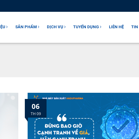
IỆU
SẢN PHẨM
DỊCH VỤ
TUYỂN DỤNG
LIÊN HỆ
TIN
06
TH 09