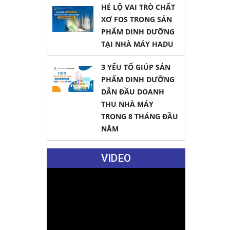
HÉ LỘ VAI TRÒ CHẤT
m bảo vệ
XƠ FOS TRONG SẢN
 luôn tìm
bảo tính
PHẨM DINH DƯỠNG
chính là
TẠI NHÀ MÁY HADU
phẩm bảo
uyên gia
3 YẾU TỐ GIÚP SẢN
ức tích
PHẨM DINH DƯỠNG
o ra
DẪN ĐẦU DOANH
. Khách
ận được
THU NHÀ MÁY
hiệt
TRONG 8 THÁNG ĐẦU
 khách
NĂM
 sản
ừ phía
ng sản
VIDEO
n quốc tế
 mắt theo
hị
ng bố sản
i đạt
ng đầu
ưỡng.