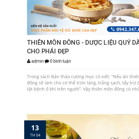
THIÊN MÔN ĐÔNG - DƯỢC LIỆU QUÝ D
CHO PHÁI ĐẸP
admin
0 bình luận
Trong sách Bản thảo cương mục có viết: “Nếu ăn thi
đông sẽ làm cho cơ thể trơn láng, trắng sạch, tẩy trừ
tật bệnh ố khí trên người”. Vậy thiên môn đông có n
dụng ra sao, cùng tìm hiểu trong bài viết này nhé! T
của thiên môn đông Thiên môn đông là loài thực vật
bụi leo, sống nhiều năm, cây có chiều cao trung bình t
1.5m. Cành hình trụ, có gai cong và mọc xoắn vào nha
thành từng bụi dày. Các cành nhỏ của cây biến đổi th
13
đầu nhọn và hình lưỡi liềm, được gọi là diệp chi. Một s
biến thành các vảy nhỏ. Rễ củ, thường mọc thành c
TH 04
có hình thoi. Hoa mọc thành cụm, màu trắng, mỗi cụ