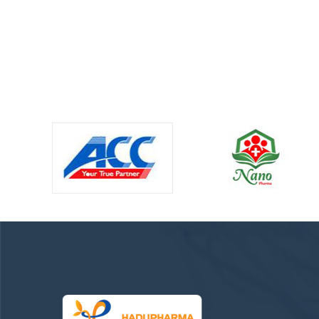
PHẦN QUỐC TẾ DƯỢC PHẨM HADU Hotline: 0942.347.
Email: hotro.hadu@gmail.com Văn phòng: số 9 Nguyễ
Thanh Xuân, Hà Nội Nhà máy 1: Lô CN 11, Cụm công 
Lương Điền, Xã Lương Điền, Huyện Cẩm Giàng, Hải D
máy 2: Lô CN 20, Cụm công nghiệp Lương Điền, Xã Lư
Huyện Cẩm Giàng, Hải Dương.