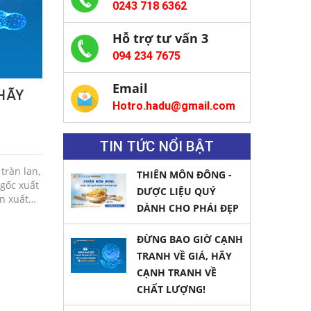
0243 718 6362
Hỗ trợ tư vấn 3
094 234 7675
Email
 HÃY
Hotro.hadu@gmail.com
TIN TỨC NỔI BẬT
tràn lan,
THIÊN MÔN ĐÔNG -
gốc xuất
DƯỢC LIỆU QUÝ
n xuất
DÀNH CHO PHÁI ĐẸP
êu dùng
 lượng
ĐỪNG BAO GIỜ CẠNH
ờng.
sâu thị
TRANH VỀ GIÁ, HÃY
 xuất,
CẠNH TRANH VỀ
ất lượng
CHẤT LƯỢNG!
 nhiều