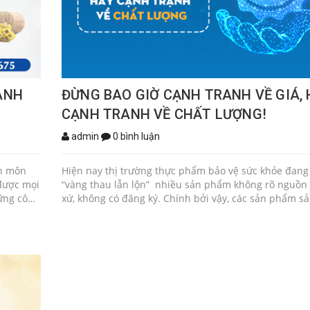
ÀNH
ĐỪNG BAO GIỜ CẠNH TRANH VỀ GIÁ,
CẠNH TRANH VỀ CHẤT LƯỢNG!
admin
0 bình luận
ên môn
Hiện nay thị trường thực phẩm bảo vệ sức khỏe đang 
 được mọi
“vàng thau lẫn lộn” nhiều sản phẩm không rõ nguồn 
hững công
xứ, không có đăng ký. Chính bởi vậy, các sản phẩm sả
ác dụng
trong nước ngày càng lên ngôi. Có thể thấy, người ti
 dạng
đã chú trọng về chất lượng thay vì giá cả. Chỉ có chất
ừ 1.2 –
thật sự mới có thể đứng vững và lâu dài trên thị trư
u, tạo
Thấu hiểu được điều đó, cùng sự nghiên cứu chuyên 
ành lá có
trường hiện nay, HaDu Pharma mang đến dịch vụ sản
ố lá tiêu
gia công thực phẩm bảo vệ sức khỏe theo yêu cầu ch
hùm và
top đầu cả nước. Sản xuất thực phẩm bảo vệ sức khỏe tại
m thường
nhà máy HaDu Pharma, tại sao vậy? Với kinh nghiệm