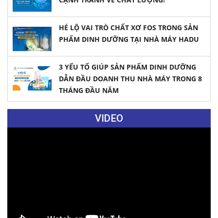
HÉ LỘ VAI TRÒ CHẤT XƠ FOS TRONG SẢN
PHẨM DINH DƯỠNG TẠI NHÀ MÁY HADU
3 YẾU TỐ GIÚP SẢN PHẨM DINH DƯỠNG
DẪN ĐẦU DOANH THU NHÀ MÁY TRONG 8
THÁNG ĐẦU NĂM
VIDEO