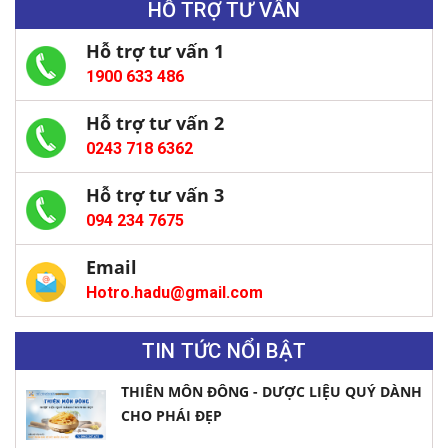
HỖ TRỢ TƯ VẤN
Hỗ trợ tư vấn 1
1900 633 486
Hỗ trợ tư vấn 2
0243 718 6362
Hỗ trợ tư vấn 3
094 234 7675
Email
Hotro.hadu@gmail.com
TIN TỨC NỔI BẬT
THIÊN MÔN ĐÔNG - DƯỢC LIỆU QUÝ DÀNH
CHO PHÁI ĐẸP