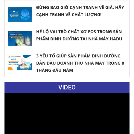
ĐỪNG BAO GIỜ CẠNH TRANH VỀ GIÁ, HÃY
CẠNH TRANH VỀ CHẤT LƯỢNG!
HÉ LỘ VAI TRÒ CHẤT XƠ FOS TRONG SẢN
PHẨM DINH DƯỠNG TẠI NHÀ MÁY HADU
3 YẾU TỐ GIÚP SẢN PHẨM DINH DƯỠNG
DẪN ĐẦU DOANH THU NHÀ MÁY TRONG 8
THÁNG ĐẦU NĂM
VIDEO