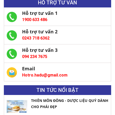
HỖ TRỢ TƯ VẤN
Hỗ trợ tư vấn 1
1900 633 486
Hỗ trợ tư vấn 2
0243 718 6362
Hỗ trợ tư vấn 3
094 234 7675
Email
Hotro.hadu@gmail.com
TIN TỨC NỔI BẬT
THIÊN MÔN ĐÔNG - DƯỢC LIỆU QUÝ DÀNH
CHO PHÁI ĐẸP