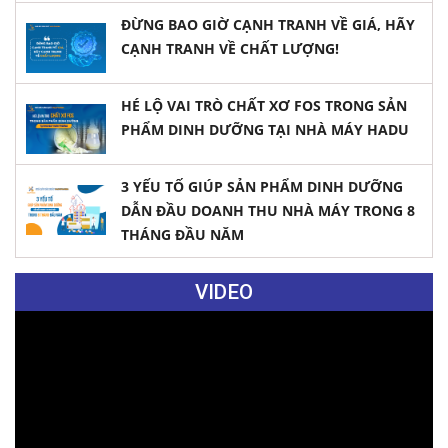
ĐỪNG BAO GIỜ CẠNH TRANH VỀ GIÁ, HÃY
CẠNH TRANH VỀ CHẤT LƯỢNG!
HÉ LỘ VAI TRÒ CHẤT XƠ FOS TRONG SẢN
PHẨM DINH DƯỠNG TẠI NHÀ MÁY HADU
3 YẾU TỐ GIÚP SẢN PHẨM DINH DƯỠNG
DẪN ĐẦU DOANH THU NHÀ MÁY TRONG 8
THÁNG ĐẦU NĂM
VIDEO